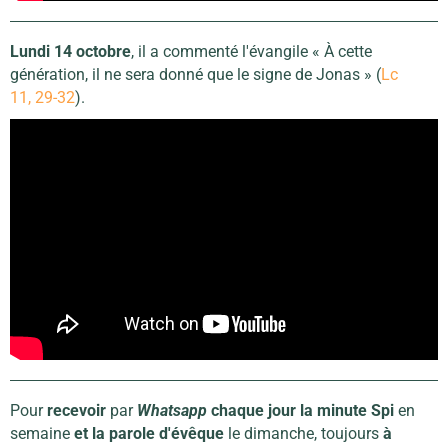
Lundi 14 octobre
, il a commenté l'évangile « À cette
génération, il ne sera donné que le signe de Jonas » (
Lc
11, 29-32
).
Pour
recevoir
par
Whatsapp
chaque jour
la minute Spi
en
semaine
et la parole d'évêque
le dimanche, toujours
à