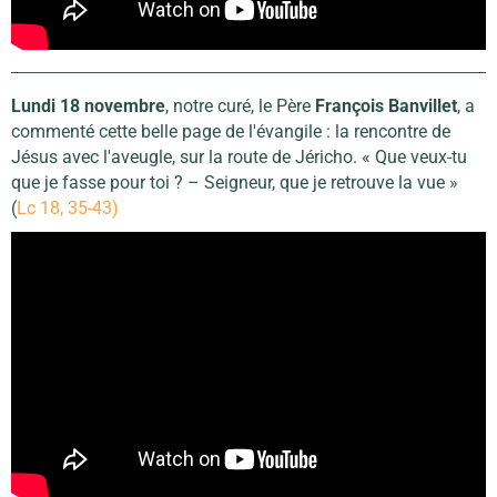
Lundi 18 novembre
, notre curé, le Père
François Banvillet
, a
commenté cette belle page de l'évangile : la rencontre de
Jésus avec l'aveugle, sur la route de Jéricho. « Que veux-tu
que je fasse pour toi ? – Seigneur, que je retrouve la vue »
(
Lc 18, 35-43)