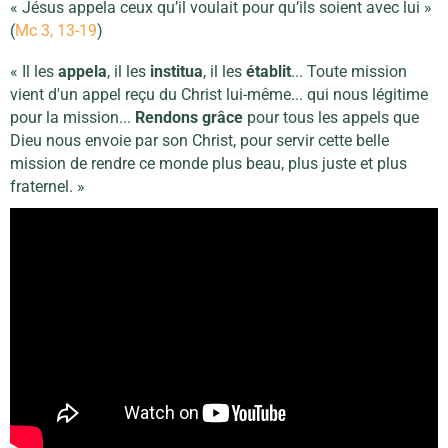
« Jésus appela ceux qu’il voulait pour qu’ils soient avec lui »
(
Mc 3, 13-19
)
« Il les
appela
, il les
institua
, il les
établit
... Toute mission
vient d'un appel reçu du Christ lui-même... qui nous légitime
pour la mission...
Rendons grâce
pour tous les appels que
Dieu nous envoie par son Christ, pour servir cette belle
mission de rendre ce monde plus beau, plus juste et plus
fraternel. »