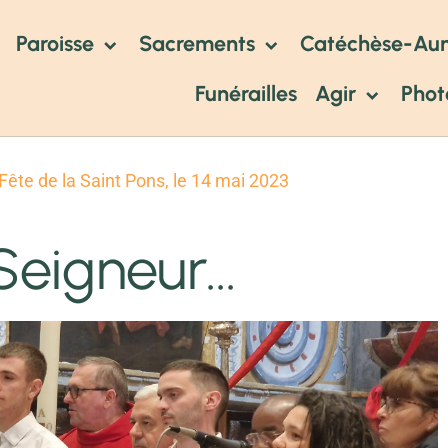
Paroisse
Sacrements
Catéchèse-Au
Funérailles
Agir
Phot
Fête de la Saint Pons, le 14 mai 2023
Seigneur...