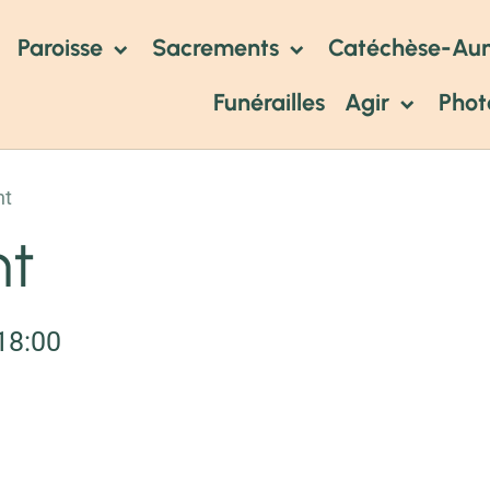
Paroisse
Sacrements
Catéchèse-Au
Funérailles
Agir
Phot
nt
nt
18:00